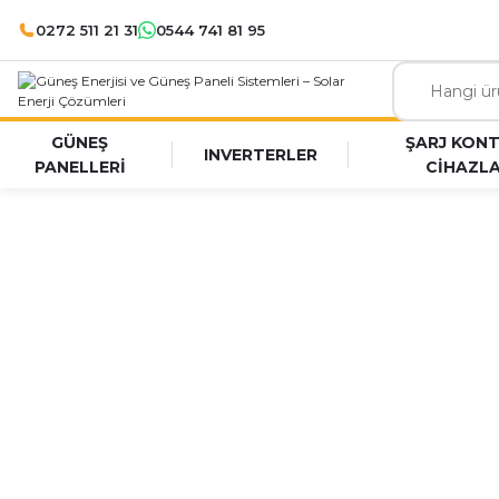
0272 511 21 31
0544 741 81 95
GÜNEŞ
ŞARJ KON
INVERTERLER
PANELLERİ
CİHAZLA