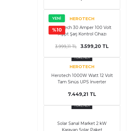
YENİ
HEROTECH
Herotech 30 Amper 100 Volt
%10
Mppt Şarj Kontrol Cihazı
3.599,20 TL
3.999,11 TL
TÜKENDİ
HEROTECH
Herotech 1000W Watt 12 Volt
Tam Sinüs UPS İnverter
7.449,21 TL
TÜKENDİ
Solar Sanal Market 2 kW
Karavan Solar Paket