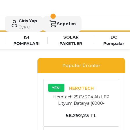
Giriş Yap
Sepetim
Üye Ol
ISI
SOLAR
DC
POMPALARI
PAKETLER
Pompalar
Popüler Ürünler
YENİ
HEROTECH
Herotech 25.6V 204 Ah LFP
Lityum Batarya (6000-
8000Cycle) (Modüler) (Tüm
58.292,23 TL
Kredi Kartlarına 6 Taksit!)