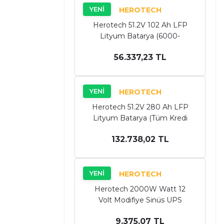
YENİ
HEROTECH
Herotech 51.2V 102 Ah LFP
Lityum Batarya (6000-
8000Cycle) (Modüler) (Tüm
56.337,23 TL
Kredi Kartlarına 6 Taksit!)
YENİ
HEROTECH
Herotech 51.2V 280 Ah LFP
Lityum Batarya (Tüm Kredi
Kartlarına 6 Taksit!)
132.738,02 TL
YENİ
HEROTECH
Herotech 2000W Watt 12
Volt Modifiye Sinüs UPS
İnverter
9.375,07 TL