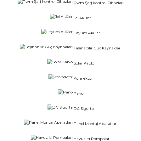
Pwm Şarj Kontrol Cihazları
Jel Aküler
Lityum Aküler
Taşınabilir Güç Kaynakları
Solar Kablo
Konnektör
Pano
DC Sigorta
Panel Montaj Aparatları
Havuz Isı Pompaları