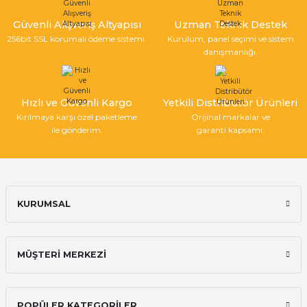
Güvenli Alışveriş Altyapısı
Uzman Teknik Destek
256bit SSL korumalı ödeme sistemi.
Kurulum, panel seçimi ve sistem
Gönder
danışmanlığı.
Hızlı ve Güvenli Kargo
Yetkili Distribütör Ürünleri
Kırılmaya karşı özel paketleme
Orijinal markalar ve
ile gönderim.
garanti kapsamı.
KURUMSAL
MÜŞTERİ MERKEZİ
POPÜLER KATEGORİLER