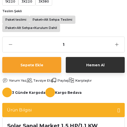
1X220
3X220
3X380
Teslim Şekli
Paket teslimi
Paket+Alt Sehpa Teslimi
Paket+Alt Sehpa+Kurulum Dahil
Sepete Ekle
Hemen Al
Yorum Yaz
Tavsiye Et
Paylaş
Karşılaştır
3 Günde Kargoda
Kargo Bedava
Ürün Bilgisi
Solar Sanal Market 1.5 HP/1.1 KW