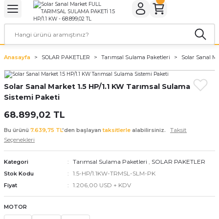
Geri Dön
Geri Dön
Geri Dön
Geri Dön
Geri Dön
Geri Dön
ER
ROL CİHAZLARI
TARYALAR
ALZEMELERİ
LARI
KETLER
Anasayfa
SOLAR PAKETLER
Tarımsal Sulama Paketleri
Solar Sanal Ma
rler
arı
aları
leri
Solar Sanal Market 1.5 HP/1.1 KW Tarımsal Sulama
rler
ol Cihazları
 Evi Paketleri
Sistemi Paketi
rler
ol Cihazları
 Kaynakları
a Paketleri
68.899,02 TL
Taksit
Bu ürünü
7.639,75 TL
’den başlayan
taksitlerle
alabilirsiniz.
ar
r Paketler
Seçenekleri
r Panoları
aratları
tleri
Tarımsal Sulama Paketleri
,
SOLAR PAKETLER
Kategori
1.5-HP/1.1KW-TRMSL-SLM-PK
Stok Kodu
1.206,00 USD + KDV
Fiyat
MOTOR