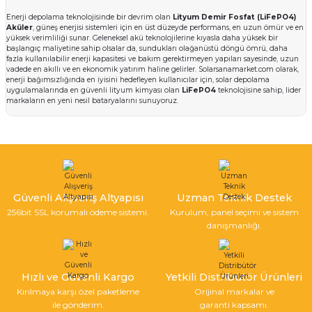
Enerji depolama teknolojisinde bir devrim olan
Lityum Demir Fosfat (LiFePO4)
Aküler
, güneş enerjisi sistemleri için en üst düzeyde performans, en uzun ömür ve en
yüksek verimliliği sunar. Geleneksel akü teknolojilerine kıyasla daha yüksek bir
başlangıç maliyetine sahip olsalar da, sundukları olağanüstü döngü ömrü, daha
fazla kullanılabilir enerji kapasitesi ve bakım gerektirmeyen yapıları sayesinde, uzun
vadede en akıllı ve en ekonomik yatırım haline gelirler. Solarsanamarket.com olarak,
enerji bağımsızlığında en iyisini hedefleyen kullanıcılar için, solar depolama
uygulamalarında en güvenli lityum kimyası olan
LiFePO4
teknolojisine sahip, lider
markaların en yeni nesil bataryalarını sunuyoruz.
Neden Lityum Demir Fosfat (LiFePO4)
Teknolojisi?
Lityum aküler,
jel akülere
ve diğer kurşun-asit türlerine göre her alanda ezici bir
üstünlük sağlar:
Olağanüstü Uzun Döngü Ömrü:
Lityum akülerin en büyük avantajıdır. Jel
Güvenli Alışveriş Altyapısı
Uzman Teknik Destek
akülerin sunduğu döngünün 4-5 katına çıkarak, doğru kullanımda
6000 ve üzeri
şarj-deşarj döngüsü
sunarlar. Bu, sisteminizin kalbi olan akü grubunuz için
15 yılı
256bit SSL korumalı ödeme sistemi.
Kurulum, panel seçimi ve sistem
aşan bir kullanım ömrü
anlamına gelir.
danışmanlığı.
Daha Fazla Kullanılabilir Enerji (Yüksek DoD):
Lityum akülerin Deşarj Derinliği
(Depth of Discharge - DoD) %90-100 seviyesindedir. Bu, etiketinde yazan kapasitenin
neredeyse tamamını güvenle kullanabileceğiniz anlamına gelir. Geleneksel jel
akülerde bu oran %50-60 ile sınırlıdır. Basit bir deyişle,
100Ah bir lityum akü,
neredeyse 200Ah bir jel akünün kullanılabilir enerjisini sunar.
Hızlı ve Güvenli Kargo
Yetkili Distribütör Ürünleri
Yüksek Verimlilik:
Şarj ve deşarj sırasındaki enerji kaybı, jel akülere göre çok daha
Kırılmaya karşı özel paketleme
Orijinal markalar ve
azdır (%95'in üzerinde verimlilik). Bu, güneş panellerinizden ürettiğiniz değerli
ile gönderim.
garanti kapsamı.
enerjinin daha fazlasını depolayıp kullanabilmeniz demektir.