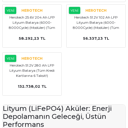
YENİ
HEROTECH
YENİ
HEROTECH
Herotech 25.6V 204 Ah LFP
Herotech 51.2V 102 Ah LFP
Lityum Batarya (6000-
Lityum Batarya (6000-
8000Cycle) (Modüler) (Tüm
8000Cycle) (Modüler) (Tüm
Kredi Kartlarına 6 Taksit!)
Kredi Kartlarına 6 Taksit!)
58.292,23 TL
56.337,23 TL
YENİ
HEROTECH
Herotech 51.2V 280 Ah LFP
Lityum Batarya (Tüm Kredi
Kartlarına 6 Taksit!)
132.738,02 TL
Lityum (LiFePO4) Aküler: Enerji
Depolamanın Geleceği, Üstün
Performans