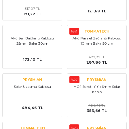
317,07 TL
121,69 TL
171,22 TL
%41
TOMMATECH
Akü Seri Bağlantı Kablosu
Akü Paralel Bağlantı Kablosu
25mm Bakır 30cm
10mm Bakır 50 cm
487,89 TL
173,10 TL
287,86 TL
PRYSMİAN
%27
PRYSMİAN
Solar Uzatma Kablosu
MC4 Soketli (1+1) 6mm Solar
Kablo
484,46 TL
484,46 TL
353,66 TL
TOMMATECH
%25
PRYSMİAN