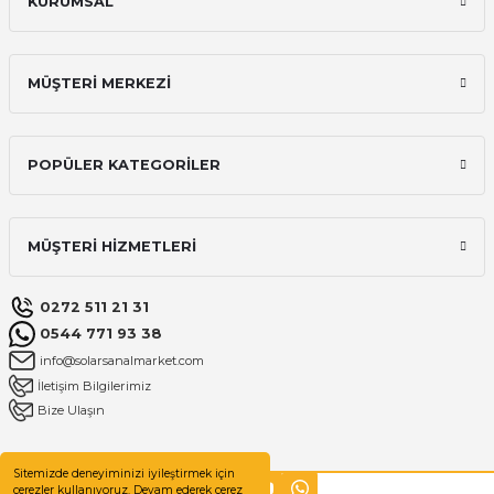
KURUMSAL
MÜŞTERİ MERKEZİ
POPÜLER KATEGORİLER
MÜŞTERİ HİZMETLERİ
0272 511 21 31
0544 771 93 38
info@solarsanalmarket.com
İletişim Bilgilerimiz
Bize Ulaşın
Sitemizde deneyiminizi iyileştirmek için
çerezler kullanıyoruz. Devam ederek çerez