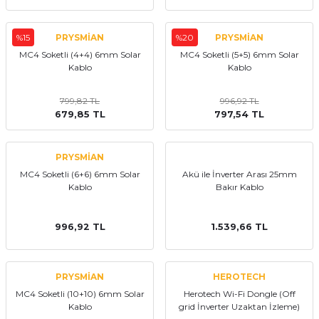
%15
PRYSMİAN
%20
PRYSMİAN
MC4 Soketli (4+4) 6mm Solar
MC4 Soketli (5+5) 6mm Solar
Kablo
Kablo
799,82 TL
996,92 TL
679,85 TL
797,54 TL
PRYSMİAN
MC4 Soketli (6+6) 6mm Solar
Akü ile İnverter Arası 25mm
Kablo
Bakır Kablo
996,92 TL
1.539,66 TL
PRYSMİAN
HEROTECH
MC4 Soketli (10+10) 6mm Solar
Herotech Wi-Fi Dongle (Off
Kablo
grid İnverter Uzaktan İzleme)