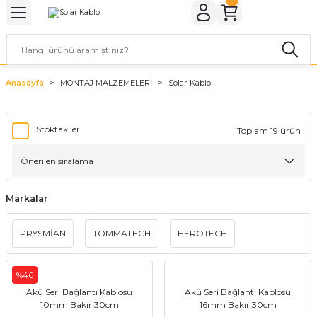
Geri Dön
Geri Dön
Geri Dön
Geri Dön
Geri Dön
Geri Dön
ER
ROL CİHAZLARI
TARYALAR
ALZEMELERİ
LARI
KETLER
Anasayfa
MONTAJ MALZEMELERİ
Solar Kablo
rler
arı
aları
leri
rler
ol Cihazları
 Evi Paketleri
Stoktakiler
Toplam 19 ürün
rler
ol Cihazları
 Kaynakları
a Paketleri
ar
r Paketler
Markalar
r Panoları
aratları
tleri
PRYSMİAN
TOMMATECH
HEROTECH
%46
Akü Seri Bağlantı Kablosu
Akü Seri Bağlantı Kablosu
10mm Bakır 30cm
16mm Bakır 30cm