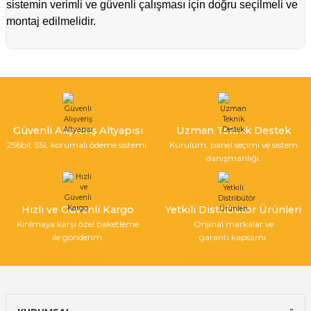
sistemin verimli ve güvenli çalışması için doğru seçilmeli ve
montaj edilmelidir.
Güvenli Alışveriş Altyapısı
Uzman Teknik Destek
256bit SSL korumalı ödeme sistemi.
Kurulum, panel seçimi ve sistem
danışmanlığı.
Hızlı ve Güvenli Kargo
Yetkili Distribütör Ürünleri
Kırılmaya karşı özel paketleme
Orijinal markalar ve
ile gönderim.
garanti kapsamı.