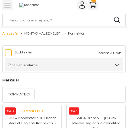
Geri Dön
Geri Dön
Geri Dön
Geri Dön
Geri Dön
Geri Dön
ER
ROL CİHAZLARI
TARYALAR
ALZEMELERİ
LARI
KETLER
Anasayfa
MONTAJ MALZEMELERİ
Konnektör
rler
arı
aları
leri
rler
ol Cihazları
 Evi Paketleri
Stoktakiler
Toplam 3 ürün
rler
ol Cihazları
 Kaynakları
a Paketleri
ar
r Paketler
Markalar
r Panoları
aratları
tleri
TOMMATECH
%40
TOMMATECH
%43
SMC4 Konnektör 3 'lü Branch
SMC4 Branch Dişi Erkek
Paralel Bağlantı Konnektörü
Paralel Bağlantı Y Konnektör