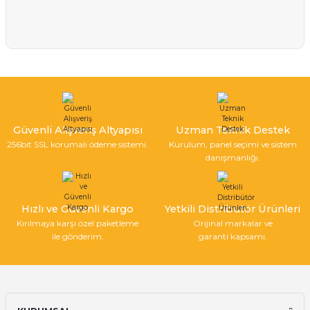
Güvenli Alışveriş Altyapısı
Uzman Teknik Destek
256bit SSL korumalı ödeme sistemi.
Kurulum, panel seçimi ve sistem
danışmanlığı.
Hızlı ve Güvenli Kargo
Yetkili Distribütör Ürünleri
Kırılmaya karşı özel paketleme
Orijinal markalar ve
ile gönderim.
garanti kapsamı.