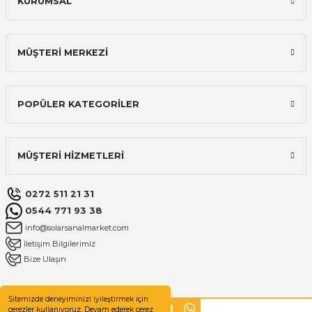
KURUMSAL
MÜŞTERİ MERKEZİ
POPÜLER KATEGORİLER
MÜŞTERİ HİZMETLERİ
0272 511 21 31
0544 771 93 38
info@solarsanalmarket.com
İletişim Bilgilerimiz
Bize Ulaşın
Sitemizde deneyiminizi iyileştirmek için
çerezler kullanıyoruz. Devam ederek çerez