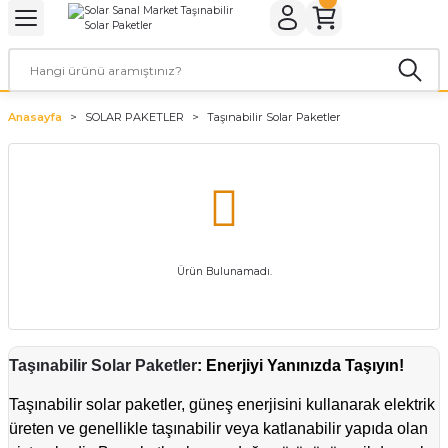
Geri Dön
Geri Dön
Geri Dön
Geri Dön
Geri Dön
Geri Dön
ER
ROL CİHAZLARI
TARYALAR
ALZEMELERİ
LARI
KETLER
Anasayfa
SOLAR PAKETLER
Taşınabilir Solar Paketler
rler
arı
aları
leri
rler
ol Cihazları
 Evi Paketleri
rler
ol Cihazları
 Kaynakları
a Paketleri
Ürün Bulunamadı.
ar
r Paketler
r Panoları
aratları
tleri
Taşınabilir Solar Paketler
: Enerjiyi Yanınızda Taşıyın!
Taşınabilir solar paketler, güneş enerjisini kullanarak elektrik
üreten ve genellikle taşınabilir veya katlanabilir yapıda olan