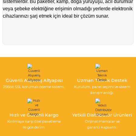
sistemlerdir. Bu paketler, kamp, doğa yürüyüşü, acil durumlar
veya şebeke elektriğine erişimin olmadığı yerlerde elektronik
cihazlarınızı şarj etmek için ideal bir çözüm sunar.
Güvenli Alışveriş Altyapısı
Uzman Teknik Destek
256bit SSL korumalı ödeme sistemi.
Kurulum, panel seçimi ve sistem
danışmanlığı.
Hızlı ve Güvenli Kargo
Yetkili Distribütör Ürünleri
Kırılmaya karşı özel paketleme
Orijinal markalar ve
ile gönderim.
garanti kapsamı.