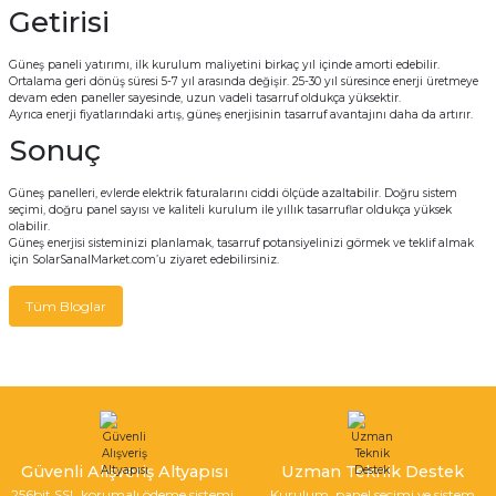
Getirisi
Güneş paneli yatırımı, ilk kurulum maliyetini birkaç yıl içinde amorti edebilir.
Ortalama geri dönüş süresi 5-7 yıl arasında değişir. 25-30 yıl süresince enerji üretmeye
devam eden paneller sayesinde, uzun vadeli tasarruf oldukça yüksektir.
Ayrıca enerji fiyatlarındaki artış, güneş enerjisinin tasarruf avantajını daha da artırır.
Sonuç
Güneş panelleri, evlerde elektrik faturalarını ciddi ölçüde azaltabilir. Doğru sistem
seçimi, doğru panel sayısı ve kaliteli kurulum ile yıllık tasarruflar oldukça yüksek
olabilir.
Güneş enerjisi sisteminizi planlamak, tasarruf potansiyelinizi görmek ve teklif almak
için
SolarSanalMarket.com
’u ziyaret edebilirsiniz.
Tüm Bloglar
Güvenli Alışveriş Altyapısı
Uzman Teknik Destek
256bit SSL korumalı ödeme sistemi.
Kurulum, panel seçimi ve sistem