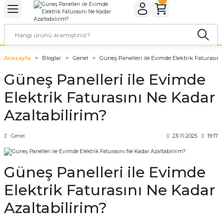
Geri Dön
Geri Dön
Geri Dön
Geri Dön
Geri Dön
Geri Dön
ER
ROL CİHAZLARI
TARYALAR
ALZEMELERİ
LARI
KETLER
Anasayfa
Bloglar
Genel
Güneş Panelleri ile Evimde Elektrik Faturasın
rler
arı
aları
leri
Güneş Panelleri ile Evimde
rler
ol Cihazları
 Evi Paketleri
Elektrik Faturasını Ne Kadar
Azaltabilirim?
rler
ol Cihazları
 Kaynakları
a Paketleri
ar
r Paketler
Genel
23-11-2025
19:17
r Panoları
aratları
tleri
Güneş Panelleri ile Evimde
Elektrik Faturasını Ne Kadar
Azaltabilirim?