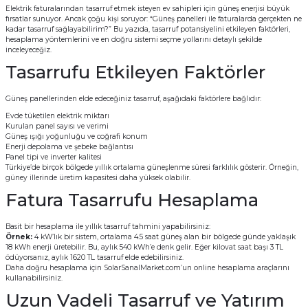
Elektrik faturalarından tasarruf etmek isteyen ev sahipleri için güneş enerjisi büyük
fırsatlar sunuyor. Ancak çoğu kişi soruyor: “Güneş panelleri ile faturalarda gerçekten ne
kadar tasarruf sağlayabilirim?” Bu yazıda, tasarruf potansiyelini etkileyen faktörleri,
hesaplama yöntemlerini ve en doğru sistemi seçme yollarını detaylı şekilde
inceleyeceğiz.
Tasarrufu Etkileyen Faktörler
Güneş panellerinden elde edeceğiniz tasarruf, aşağıdaki faktörlere bağlıdır:
Evde tüketilen elektrik miktarı
Kurulan panel sayısı ve verimi
Güneş ışığı yoğunluğu ve coğrafi konum
Enerji depolama ve şebeke bağlantısı
Panel tipi ve inverter kalitesi
Türkiye’de birçok bölgede yıllık ortalama güneşlenme süresi farklılık gösterir. Örneğin,
güney illerinde üretim kapasitesi daha yüksek olabilir.
Fatura Tasarrufu Hesaplama
Basit bir hesaplama ile yıllık tasarruf tahmini yapabilirsiniz:
Örnek:
4 kW’lık bir sistem, ortalama 4.5 saat güneş alan bir bölgede günde yaklaşık
18 kWh enerji üretebilir. Bu, aylık 540 kWh’e denk gelir. Eğer kilovat saat başı 3 TL
ödüyorsanız, aylık 1620 TL tasarruf elde edebilirsiniz.
Daha doğru hesaplama için
SolarSanalMarket.com
’un online hesaplama araçlarını
kullanabilirsiniz.
Uzun Vadeli Tasarruf ve Yatırım