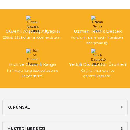
Ürün fiyatı diğer sitelerden daha pahalı.
Bu ürüne benzer farklı alternatifler olmalı.
Güvenli Alışveriş Altyapısı
Uzman Teknik Destek
256bit SSL korumalı ödeme sistemi.
Kurulum, panel seçimi ve sistem
danışmanlığı.
Gönder
Hızlı ve Güvenli Kargo
Yetkili Distribütör Ürünleri
Kırılmaya karşı özel paketleme
Orijinal markalar ve
ile gönderim.
garanti kapsamı.
KURUMSAL
MÜŞTERİ MERKEZİ