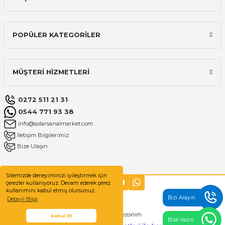
POPÜLER KATEGORİLER
MÜŞTERİ HİZMETLERİ
0272 511 21 31
0544 771 93 38
info@solarsanalmarket.com
İletişim Bilgilerimiz
Bize Ulaşın
Sitemizde deneyiminizi iyileştirmek için
çerezler kullanıyoruz. Devam ederek çerez
kullanımını kabul etmiş olursunuz.
Bizi Arayın
Detaylı Bilgi
Designed by
Sezonim
Kabul Et
Bize Yazın