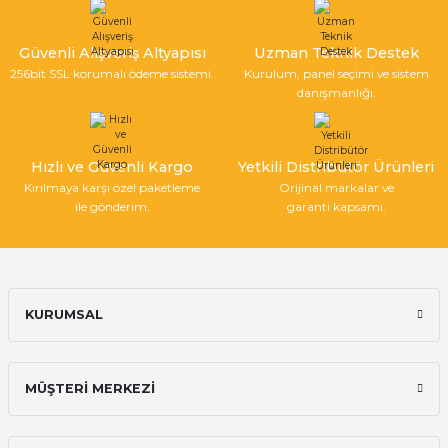
Güvenli Alışveriş Altyapısı
Uzman Teknik Destek
256bit SSL korumalı ödeme sistemi.
Kurulum, panel seçimi ve sistem
Gönder
danışmanlığı.
Hızlı ve Güvenli Kargo
Yetkili Distribütör Ürünleri
Kırılmaya karşı özel paketleme
Orijinal markalar ve
ile gönderim.
garanti kapsamı.
KURUMSAL
MÜŞTERİ MERKEZİ