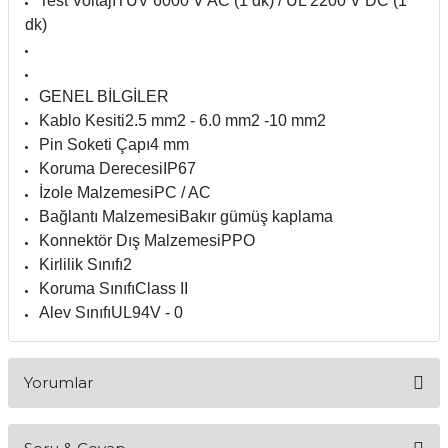
Test Voltajı
TÜV 6000 V AC (1 dk) / UL 2200 V DC (1
dk)
GENEL BİLGİLER
Kablo Kesiti
2.5 mm2 - 6.0 mm2 -10 mm2
Pin Soketi Çapı
4 mm
Koruma Derecesi
IP67
İzole Malzemesi
PC / AC
Bağlantı Malzemesi
Bakır gümüş kaplama
Konnektör Dış Malzemesi
PPO
Kirlilik Sınıfı
2
Koruma Sınıfı
Class II
Alev Sınıfı
UL94V - 0
Yorumlar