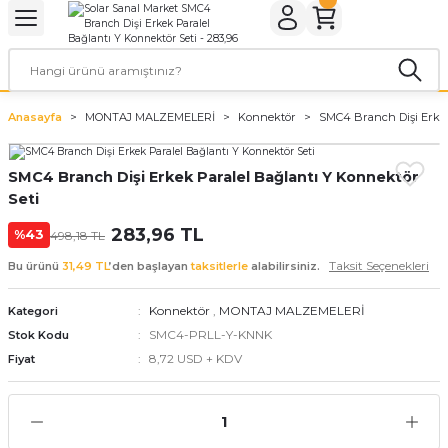
Geri Dön
Geri Dön
Geri Dön
Geri Dön
Geri Dön
Geri Dön
ER
ROL CİHAZLARI
TARYALAR
ALZEMELERİ
LARI
KETLER
Anasayfa
MONTAJ MALZEMELERİ
Konnektör
SMC4 Branch Dişi Erkek
rler
arı
aları
leri
SMC4 Branch Dişi Erkek Paralel Bağlantı Y Konnektör
rler
ol Cihazları
 Evi Paketleri
Seti
rler
ol Cihazları
 Kaynakları
a Paketleri
283,96 TL
%43
498,18 TL
Taksit Seçenekleri
Bu ürünü
31,49 TL
’den başlayan
taksitlerle
alabilirsiniz.
ar
r Paketler
Konnektör
,
MONTAJ MALZEMELERİ
Kategori
r Panoları
aratları
tleri
SMC4-PRLL-Y-KNNK
Stok Kodu
8,72 USD + KDV
Fiyat