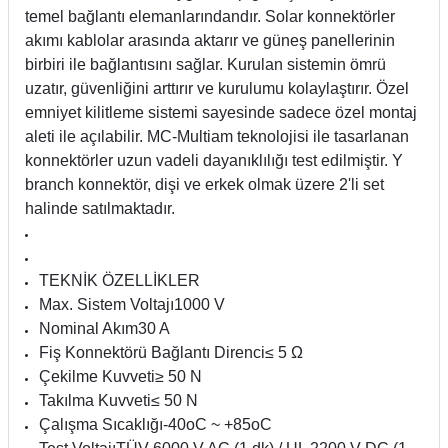
temel bağlantı elemanlarındandır. Solar konnektörler
akımı kablolar arasında aktarır ve güneş panellerinin
birbiri ile bağlantısını sağlar. Kurulan sistemin ömrü
uzatır, güvenliğini arttırır ve kurulumu kolaylaştırır. Özel
emniyet kilitleme sistemi sayesinde sadece özel montaj
aleti ile açılabilir. MC-Multiam teknolojisi ile tasarlanan
konnektörler uzun vadeli dayanıklılığı test edilmiştir. Y
branch konnektör, dişi ve erkek olmak üzere 2'li set
halinde satılmaktadır.
TEKNİK ÖZELLİKLER
Max. Sistem Voltajı
1000 V
Nominal Akım
30 A
Fiş Konnektörü Bağlantı Direnci
≤ 5 Ω
Çekilme Kuvveti
≥ 50 N
Takılma Kuvveti
≤ 50 N
Çalışma Sıcaklığı
-40oC ~ +85oC