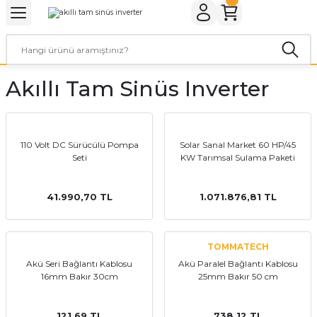
Geri Dön
Geri Dön
Geri Dön
Geri Dön
Geri Dön
Geri Dön
ER
ROL CİHAZLARI
TARYALAR
ALZEMELERİ
LARI
KETLER
Akıllı Tam Sinüs Inverter
rler
arı
aları
leri
rler
ol Cihazları
 Evi Paketleri
110 Volt DC Sürücülü Pompa
Solar Sanal Market 60 HP/45
Seti
KW Tarımsal Sulama Paketi
rler
ol Cihazları
 Kaynakları
a Paketleri
ar
r Paketler
41.990,70 TL
1.071.876,81 TL
r Panoları
aratları
tleri
TOMMATECH
Akü Seri Bağlantı Kablosu
Akü Paralel Bağlantı Kablosu
16mm Bakır 30cm
25mm Bakır 50 cm
121,69 TL
738,12 TL