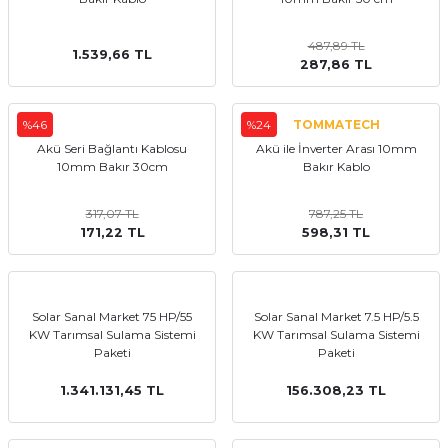
487,89 TL
1.539,66 TL
287,86 TL
%46
%24
TOMMATECH
Akü Seri Bağlantı Kablosu
Akü ile İnverter Arası 10mm
10mm Bakır 30cm
Bakır Kablo
317,07 TL
787,25 TL
171,22 TL
598,31 TL
Solar Sanal Market 75 HP/55
Solar Sanal Market 7.5 HP/5.5
KW Tarımsal Sulama Sistemi
KW Tarımsal Sulama Sistemi
Paketi
Paketi
1.341.131,45 TL
156.308,23 TL