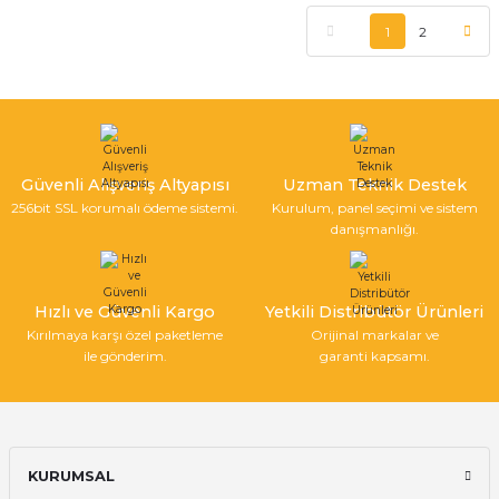
1
2
Güvenli Alışveriş Altyapısı
Uzman Teknik Destek
256bit SSL korumalı ödeme sistemi.
Kurulum, panel seçimi ve sistem
danışmanlığı.
Hızlı ve Güvenli Kargo
Yetkili Distribütör Ürünleri
Kırılmaya karşı özel paketleme
Orijinal markalar ve
ile gönderim.
garanti kapsamı.
KURUMSAL