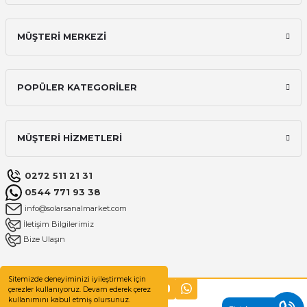
MÜŞTERİ MERKEZİ
POPÜLER KATEGORİLER
MÜŞTERİ HİZMETLERİ
0272 511 21 31
0544 771 93 38
info@solarsanalmarket.com
İletişim Bilgilerimiz
Bize Ulaşın
Sitemizde deneyiminizi iyileştirmek için
çerezler kullanıyoruz. Devam ederek çerez
kullanımını kabul etmiş olursunuz.