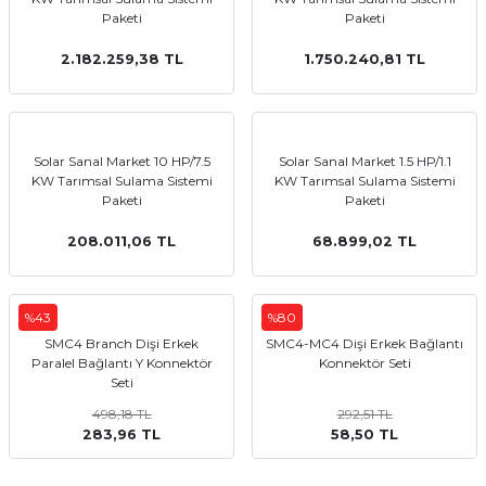
Paketi
Paketi
2.182.259,38 TL
1.750.240,81 TL
Solar Sanal Market 10 HP/7.5
Solar Sanal Market 1.5 HP/1.1
KW Tarımsal Sulama Sistemi
KW Tarımsal Sulama Sistemi
Paketi
Paketi
208.011,06 TL
68.899,02 TL
%43
%80
SMC4 Branch Dişi Erkek
SMC4-MC4 Dişi Erkek Bağlantı
Paralel Bağlantı Y Konnektör
Konnektör Seti
Seti
498,18 TL
292,51 TL
283,96 TL
58,50 TL