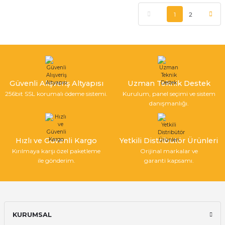
1
2
Güvenli Alışveriş Altyapısı
Uzman Teknik Destek
256bit SSL korumalı ödeme sistemi.
Kurulum, panel seçimi ve sistem
danışmanlığı.
Hızlı ve Güvenli Kargo
Yetkili Distribütör Ürünleri
Kırılmaya karşı özel paketleme
Orijinal markalar ve
ile gönderim.
garanti kapsamı.
KURUMSAL