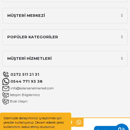
MÜŞTERİ MERKEZİ
POPÜLER KATEGORİLER
MÜŞTERİ HİZMETLERİ
0272 511 21 31
0544 771 93 38
info@solarsanalmarket.com
İletişim Bilgilerimiz
Bize Ulaşın
Sitemizde deneyiminizi iyileştirmek için
çerezler kullanıyoruz. Devam ederek çerez
kullanımını kabul etmiş olursunuz.