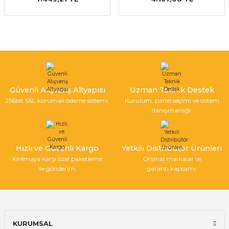
Güvenli Alışveriş Altyapısı
Uzman Teknik Destek
256bit SSL korumalı ödeme sistemi.
Kurulum, panel seçimi ve sistem
danışmanlığı.
Hızlı ve Güvenli Kargo
Yetkili Distribütör Ürünleri
Kırılmaya karşı özel paketleme
Orijinal markalar ve
ile gönderim.
garanti kapsamı.
KURUMSAL