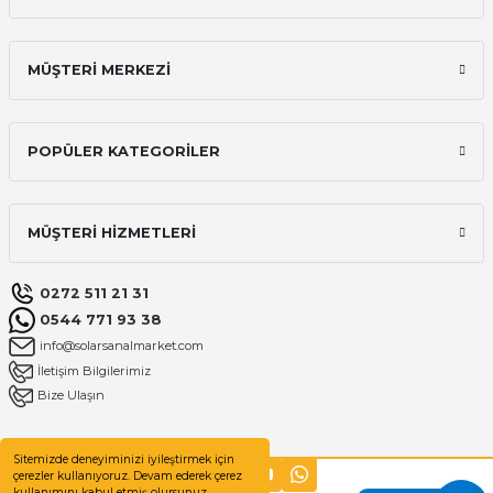
MÜŞTERİ MERKEZİ
POPÜLER KATEGORİLER
MÜŞTERİ HİZMETLERİ
0272 511 21 31
0544 771 93 38
info@solarsanalmarket.com
İletişim Bilgilerimiz
Bize Ulaşın
Sitemizde deneyiminizi iyileştirmek için
çerezler kullanıyoruz. Devam ederek çerez
kullanımını kabul etmiş olursunuz.