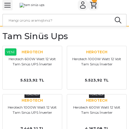
Geri Dön
Geri Dön
Geri Dön
Geri Dön
Geri Dön
Geri Dön
ER
ROL CİHAZLARI
TARYALAR
ALZEMELERİ
LARI
KETLER
Tam Sinüs Ups
rler
arı
aları
leri
rler
ol Cihazları
 Evi Paketleri
YENİ
HEROTECH
HEROTECH
Herotech 600W Watt 12 Volt
Herotech 1000W Watt 12 Volt
Tam Sinüs UPS İnverter
Tam Sinüs İnverter
rler
ol Cihazları
 Kaynakları
a Paketleri
ar
r Paketler
5.523,92 TL
5.523,92 TL
r Panoları
aratları
tleri
TÜKENDİ
TÜKENDİ
HEROTECH
HEROTECH
Herotech 1000W Watt 12 Volt
Herotech 600W Watt 12 Volt
Tam Sinüs UPS İnverter
Tam Sinüs İnverter
7.449,21 TL
4.167,08 TL