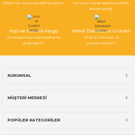
256bit SSL korumalı ödeme sistemi.
Kurulum, panel seçimi ve sistem
danışmanlığı.
Hızlı ve Güvenli Kargo
Yetkili Distribütör Ürünleri
Kırılmaya karşı özel paketleme
Orijinal markalar ve
ile gönderim.
garanti kapsamı.
KURUMSAL
MÜŞTERİ MERKEZİ
POPÜLER KATEGORİLER