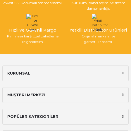
256bit SSL korumalı ödeme sistemi.
Kurulum, panel seçimi ve sistem
danışmanlığı.
Hızlı ve Güvenli Kargo
Yetkili Distribütör Ürünleri
Kırılmaya karşı özel paketleme
Orijinal markalar ve
ile gönderim.
garanti kapsamı.
KURUMSAL
MÜŞTERİ MERKEZİ
POPÜLER KATEGORİLER