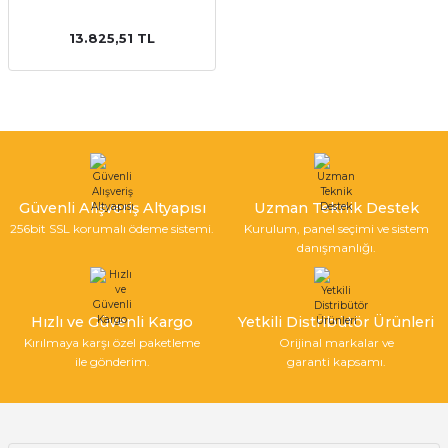
13.825,51 TL
Güvenli Alışveriş Altyapısı
Uzman Teknik Destek
256bit SSL korumalı ödeme sistemi.
Kurulum, panel seçimi ve sistem
danışmanlığı.
Hızlı ve Güvenli Kargo
Yetkili Distribütör Ürünleri
Kırılmaya karşı özel paketleme
Orijinal markalar ve
ile gönderim.
garanti kapsamı.