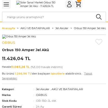
Geri Dön
Geri Dön
Geri Dön
Geri Dön
Geri Dön
Geri Dön
ER
ROL CİHAZLARI
TARYALAR
ALZEMELERİ
LARI
KETLER
Anasayfa
AKÜ VE BATARYALAR
Jel Aküler
Orbus 150 Amper Jel Akü
rler
arı
aları
leri
ORBUS
rler
ol Cihazları
 Evi Paketleri
Orbus 150 Amper Jel Akü
rler
ol Cihazları
 Kaynakları
a Paketleri
11.426,04 TL
ar
r Paketler
Havale
11.083,26 TL
(%3,00 havale indirimi)
Taksit
Bu ürünü
1.266,96 TL
’den başlayan
taksitlerle
alabilirsiniz.
r Panoları
aratları
tleri
Seçenekleri
Jel Aküler
,
AKÜ VE BATARYALAR
Kategori
ORBUS
Marka
OR-150-JL-AK
Stok Kodu
24 Ay
Garanti Süresi