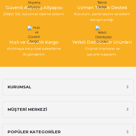
Ürün bilgilerinde hatalar bulunuyor.
Güvenli Alışveriş Altyapısı
Uzman Teknik Destek
Ürün fiyatı diğer sitelerden daha pahalı.
256bit SSL korumalı ödeme sistemi.
Kurulum, panel seçimi ve sistem
Bu ürüne benzer farklı alternatifler olmalı.
danışmanlığı.
Hızlı ve Güvenli Kargo
Yetkili Distribütör Ürünleri
Kırılmaya karşı özel paketleme
Orijinal markalar ve
ile gönderim.
garanti kapsamı.
Gönder
KURUMSAL
MÜŞTERİ MERKEZİ
POPÜLER KATEGORİLER