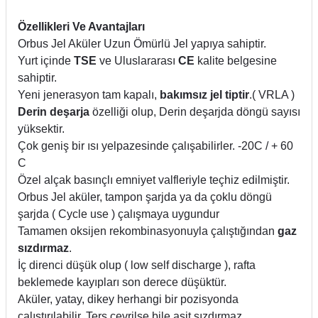
Özellikleri Ve Avantajları
Orbus Jel Aküler Uzun Ömürlü Jel yapıya sahiptir.
Yurt içinde
TSE
ve Uluslararası
CE
kalite belgesine
sahiptir.
Yeni jenerasyon tam kapalı,
bakımsız jel tiptir
.( VRLA )
Derin deşarja
özelliği olup, Derin deşarjda döngü sayısı
yüksektir.
Çok geniş bir ısı yelpazesinde çalışabilirler. -20C / + 60
C
Özel alçak basınçlı emniyet valfleriyle teçhiz edilmiştir.
Orbus Jel aküler, tampon şarjda ya da çoklu döngü
şarjda ( Cycle use ) çalışmaya uygundur
Tamamen oksijen rekombinasyonuyla çalıştığından
gaz
sızdırmaz
.
İç direnci düşük olup ( low self discharge ), rafta
beklemede kayıpları son derece düşüktür.
Aküler, yatay, dikey herhangi bir pozisyonda
çalıştırılabilir. Ters çevrilse bile asit sızdırmaz.