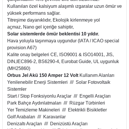
Kullanılan özel kalsiyum alaşımlı ızgaralar uzun ömür ve
yüksek performans sağlar.
Titreşime dayanıklıdır, Ekolojik kirlenmeye yol
açmaz, Nano gel içeriğe sahiptir,
Solar sistemlerde ömür beklentisi 10 yıldır.
Hava yoluyla taşınmaya uygundur (IATA / ICAO special
provision A67)
Kalite onay belgeleri CE, ISO9001 & ISO14001, JIS,
DIN,IEC896-2, BS6290-4, Eurobat Guide, UL uygunluk
(MH25860)
Orbus Jel Akü 150 Amper 12 Volt
Kullanım Alanları
Yenilenebilir Enerji Sistemleri /// Solar Fotovoltaik
Sistemler
Start / Stop Fonksiyonlu Araçlar /// Engelli Araçları
Park Bahçe Aydınlatmaları /// Rüzgar Türbinleri
Yer Temizleme Makineleri /// Elektrikli Bisikletler
Golf Arabaları /// Karavanlar
Denizaltı Araçları /// Denizüstü Araçları