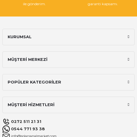
ile gönderim.
garanti kapsamı.
Gönder
KURUMSAL
MÜŞTERİ MERKEZİ
POPÜLER KATEGORİLER
MÜŞTERİ HİZMETLERİ
0272 511 21 31
0544 771 93 38
info@solarsanalmarket.com