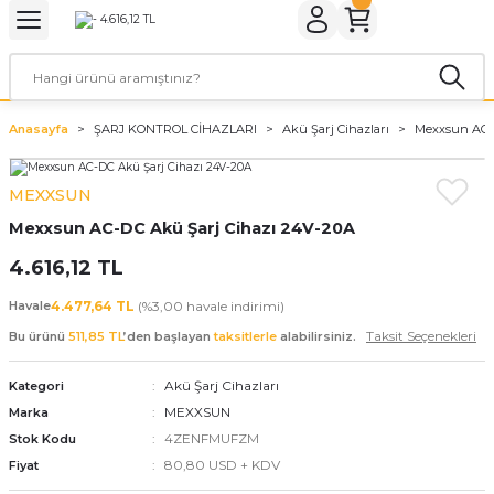
Geri Dön
Geri Dön
Geri Dön
Geri Dön
Geri Dön
Geri Dön
ER
ROL CİHAZLARI
TARYALAR
ALZEMELERİ
LARI
KETLER
Anasayfa
ŞARJ KONTROL CİHAZLARI
Akü Şarj Cihazları
Mexxsun AC-D
rler
arı
aları
leri
MEXXSUN
rler
ol Cihazları
 Evi Paketleri
Mexxsun AC-DC Akü Şarj Cihazı 24V-20A
rler
ol Cihazları
 Kaynakları
a Paketleri
4.616,12 TL
ar
r Paketler
Havale
4.477,64 TL
(%3,00 havale indirimi)
Taksit Seçenekleri
Bu ürünü
511,85 TL
’den başlayan
taksitlerle
alabilirsiniz.
r Panoları
aratları
tleri
Akü Şarj Cihazları
Kategori
MEXXSUN
Marka
4ZENFMUFZM
Stok Kodu
80,80 USD + KDV
Fiyat