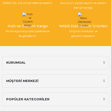
256bit SSL korumalı ödeme sistemi.
Kurulum, panel seçimi ve sistem
Bu ürüne benzer farklı alternatifler olmalı.
danışmanlığı.
Hızlı ve Güvenli Kargo
Yetkili Distribütör Ürünleri
Kırılmaya karşı özel paketleme
Orijinal markalar ve
ile gönderim.
garanti kapsamı.
Gönder
KURUMSAL
MÜŞTERİ MERKEZİ
POPÜLER KATEGORİLER