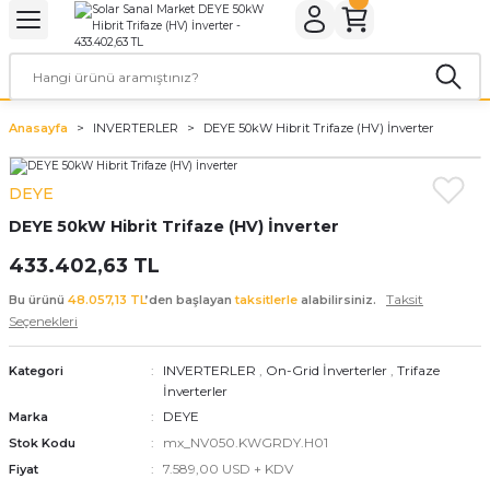
Geri Dön
Geri Dön
Geri Dön
Geri Dön
Geri Dön
Geri Dön
ER
ROL CİHAZLARI
TARYALAR
ALZEMELERİ
LARI
KETLER
Anasayfa
INVERTERLER
DEYE 50kW Hibrit Trifaze (HV) İnverter
rler
arı
aları
leri
DEYE
rler
ol Cihazları
 Evi Paketleri
DEYE 50kW Hibrit Trifaze (HV) İnverter
rler
ol Cihazları
 Kaynakları
a Paketleri
433.402,63 TL
Taksit
Bu ürünü
48.057,13 TL
’den başlayan
taksitlerle
alabilirsiniz.
ar
r Paketler
Seçenekleri
r Panoları
aratları
tleri
INVERTERLER
,
On-Grid İnverterler
,
Trifaze
Kategori
İnverterler
DEYE
Marka
mx_NV050.KWGRDY.H01
Stok Kodu
7.589,00 USD + KDV
Fiyat