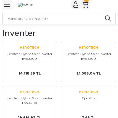
Geri Dön
Geri Dön
Geri Dön
Geri Dön
Geri Dön
Geri Dön
ER
ROL CİHAZLARI
TARYALAR
ALZEMELERİ
LARI
KETLER
Inventer
rler
arı
aları
leri
rler
ol Cihazları
 Evi Paketleri
HEROTECH
HEROTECH
Herotech Hybrid Solar İnverter
Herotech Hybrid Solar İnverter
Evo 3200
Evo 6200
rler
ol Cihazları
 Kaynakları
a Paketleri
ar
r Paketler
14.118,59 TL
21.085,04 TL
r Panoları
aratları
tleri
HEROTECH
HEROTECH
Herotech Hybrid Solar İnverter
Ejot Vida
Evo 4200
18.619,87 TL
7,43 TL