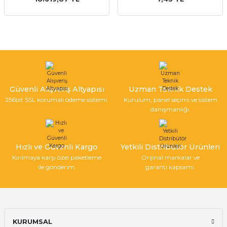
Güvenli Alışveriş Altyapısı
Uzman Teknik Destek
256bit SSL korumalı ödeme sistemi.
Kurulum, panel seçimi ve sistem
danışmanlığı.
Hızlı ve Güvenli Kargo
Yetkili Distribütör Ürünleri
Kırılmaya karşı özel paketleme
Orijinal markalar ve
ile gönderim.
garanti kapsamı.
KURUMSAL