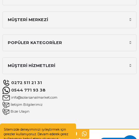
MÜŞTERİ MERKEZİ
POPÜLER KATEGORİLER
MÜŞTERİ HİZMETLERİ
0272 511 21 31
0544 771 93 38
info@solarsanalmarket.com
İletişim Bilgilerimiz
Bize Ulaşın
Sitemizde deneyiminizi iyileştirmek için
çerezler kullanıyoruz. Devam ederek çerez
kullanımını kabul etmiş olursunuz.