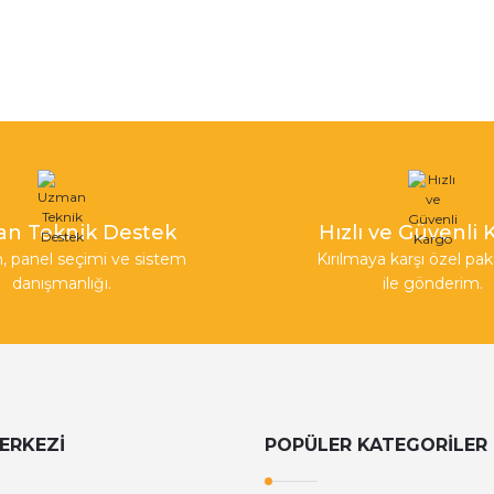
n Teknik Destek
Hızlı ve Güvenli
, panel seçimi ve sistem
Kırılmaya karşı özel p
danışmanlığı.
ile gönderim.
ERKEZİ
POPÜLER KATEGORİLER