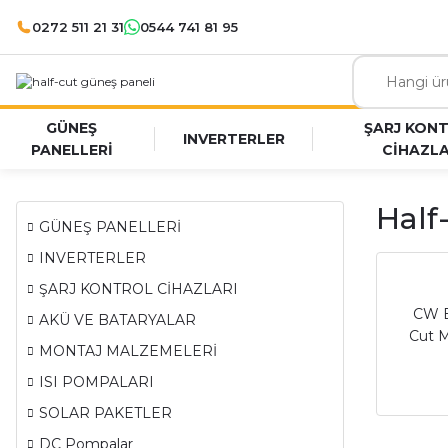
0272 511 21 31
0544 741 81 95
GÜNEŞ
ŞARJ KON
INVERTERLER
PANELLERİ
CİHAZLA
Half
GÜNEŞ PANELLERİ
INVERTERLER
ŞARJ KONTROL CİHAZLARI
CW E
AKÜ VE BATARYALAR
Cut M
MONTAJ MALZEMELERİ
ISI POMPALARI
SOLAR PAKETLER
DC Pompalar