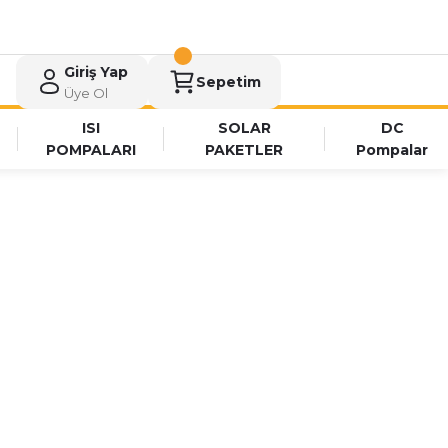
Giriş Yap
Sepetim
Üye Ol
ISI
SOLAR
DC
POMPALARI
PAKETLER
Pompalar