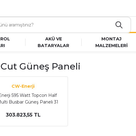
TROL
AKÜ VE
MONTAJ
RI
BATARYALAR
MALZEMELERİ
-Cut Güneş Paneli
CW-Enerji
nerji 595 Watt Topcon Half
ulti Busbar Güneş Paneli 31
Adet 1 Palet
303.823,55 TL