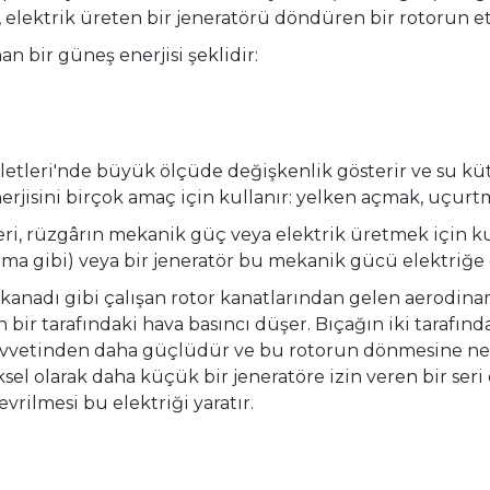
, elektrik üreten bir jeneratörü döndüren bir rotorun e
 bir güneş enerjisi şeklidir:
etleri'nde büyük ölçüde değişkenlik gösterir ve su kütlel
 enerjisini birçok amaç için kullanır: yelken açmak, uçu
eri, rüzgârın mekanik güç veya elektrik üretmek için ku
lama gibi) veya bir jeneratör bu mekanik gücü elektriğe
 kanadı gibi çalışan rotor kanatlarından gelen aerodina
bir tarafındaki hava basıncı düşer. Bıçağın iki tarafın
vvetinden daha güçlüdür ve bu rotorun dönmesine nede
ksel olarak daha küçük bir jeneratöre izin veren bir seri 
rilmesi bu elektriği yaratır.