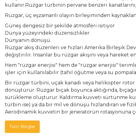
kullanır.Rüzgar türbinin pervane benzeri kanatlarını
Rüzgar, üç eşzamanlı olayın birleşiminden kaynaklanan
Güneş dengesiz bir şekilde atmosferi ısıtıyor
Dünya yüzeyindeki düzensizlikler
Dünyanın dönüşü.
Rüzgar akış düzenleri ve hızları Amerika Birleşik Devl
değiştirilir. İnsanlar bu rüzgar akışını veya hareket
Hem "rüzgar enerjisi" hem de "rüzgar enerjisi" teriml
işler için kullanılabilir (tahıl öğütme veya su pompa
Bir rüzgar türbini, uçak kanadı veya helikopter rotor
dönüştürür. Rüzgar bıçak boyunca aktığında, bıçağın 
sürükleme oluşturur. Kaldırma kuvveti sürtünme ku
türbin ise) ya da bir mil ve dönüşü hızlandıran ve fizi
Aerodinamik kuvvetin bir jeneratörün rotasyonuna çev
Tüm Bloglar