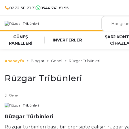
0272 511 21 31
0544 741 81 95
GÜNEŞ
ŞARJ KON
INVERTERLER
PANELLERİ
CİHAZLA
Anasayfa
Bloglar
Genel
Rüzgar Tribünleri
Rüzgar Tribünleri
Genel
Rüzgar Türbinleri
Rüzgar türbinleri basit bir prensipte çalışır: rüzgar 