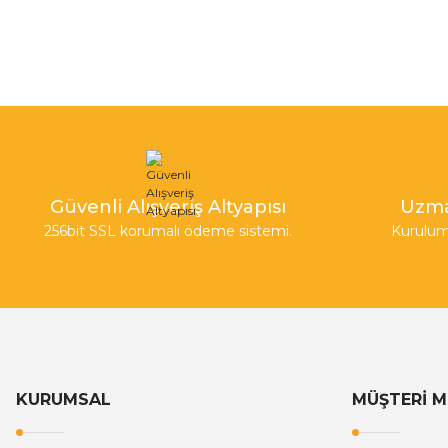
Güvenli Alışveriş Altyapısı
Uzma
256bit SSL korumalı ödeme sistemi.
Kurulum
KURUMSAL
MÜŞTERİ M