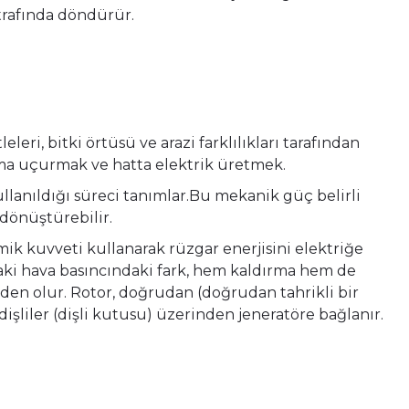
trafında döndürür.
eri, bitki örtüsü ve arazi farklılıkları tarafından
rtma uçurmak ve hatta elektrik üretmek.
llanıldığı süreci tanımlar.Bu mekanik güç belirli
 dönüştürebilir.
mik kuvveti kullanarak rüzgar enerjisini elektriğe
daki hava basıncındaki fark, hem kaldırma hem de
n olur. Rotor, doğrudan (doğrudan tahrikli bir
dişliler (dişli kutusu) üzerinden jeneratöre bağlanır.