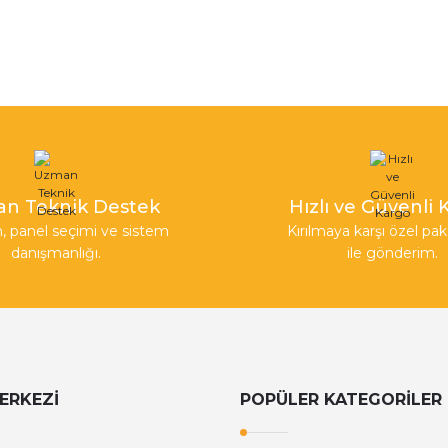
n Teknik Destek
Hızlı ve Güvenli
, panel seçimi ve sistem
Kırılmaya karşı özel p
danışmanlığı.
ile gönderim.
ERKEZİ
POPÜLER KATEGORİLER