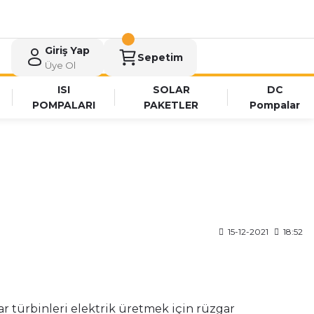
Giriş Yap
Sepetim
Üye Ol
ISI
SOLAR
DC
POMPALARI
PAKETLER
Pompalar
15-12-2021
18:52
gar türbinleri elektrik üretmek için rüzgar