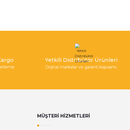
 Kargo
Yetkili Distribütör Ürünleri
aketleme
Orijinal markalar ve garanti kapsamı.
MÜŞTERİ HİZMETLERİ