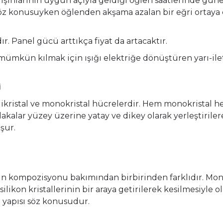
ınlarının uygun açıyla geldiği öğlen saatlerinde güne
söz konusuyken öğlenden akşama azalan bir eğri ortaya 
r. Panel gücü arttıkça fiyat da artacaktır.
 mümkün kılmak için ışığı elektriğe dönüştüren yarı-il
i
ikristal ve monokristal hücrelerdir. Hem monokristal h
 plakalar yüzey üzerine yatay ve dikey olarak yerleştirile
şur.
onun kompozisyonu bakımından birbirinden farklıdır. Mono
lı silikon kristallerinin bir araya getirilerek kesilmesiy
e yapısı söz konusudur.