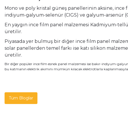
Mono ve poly kristal güneş panellerinin aksine, ince 
indiyum-galyum-selenür (CIGS) ve galyum-arsenür (G
En yaygın ince film panel malzemesi Kadmiyum-tellü
üretilir.
Piyasada yer bulmuş bir diğer ince film panel malzem
solar panellerden temel farkı ise katı silikon malzem
üretilir.
Bir diğer popüler ince film esnek panel malzemesi ise bakır-indiyum-galyum
bu katmanın elektrik akımını mümkün kılacak elektrotlarla kaplanmasıyla ü
Tüm Bloglar