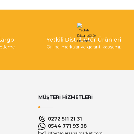
 Kargo
Yetkili Distribütör Ürünleri
aketleme
Orijinal markalar ve garanti kapsamı.
MÜŞTERİ HİZMETLERİ
0272 511 21 31
0544 771 93 38
info@solarsanalmarket.com