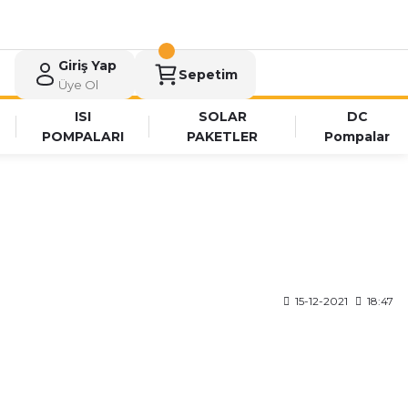
Giriş Yap
Sepetim
Üye Ol
ISI
SOLAR
DC
POMPALARI
PAKETLER
Pompalar
15-12-2021
18:47