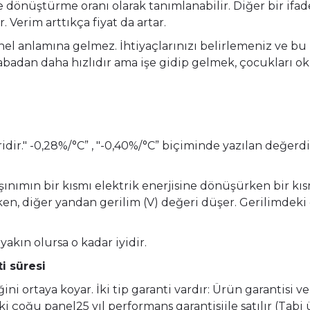
ne dönüştürme oranı olarak tanımlanabilir. Diğer bir ifa
r. Verim arttıkça fiyat da artar.
nel anlamına gelmez. İhtiyaçlarınızı belirlemeniz ve bu 
arabadan daha hızlıdır ama işe gidip gelmek, çocukları 
ridir." -0,28%/°C” , "-0,40%/°C” biçiminde yazılan değerd
ınımın bir kısmı elektrik enerjisine dönüşürken bir kısm
tarken, diğer yandan gerilim (V) değeri düşer. Gerilimd
 yakın olursa o kadar iyidir.
i süresi
i ortaya koyar. İki tip garanti vardır: Ürün garantisi ve
i çoğu panel25 yıl performans garantisiile satılır (Tabi