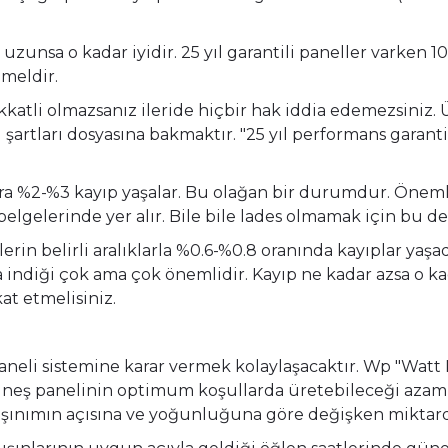
unsa o kadar iyidir. 25 yıl garantili paneller varken 10 y
meldir.
katli olmazsanız ileride hiçbir hak iddia edemezsiniz. 
rtları dosyasına bakmaktır. "25 yıl performans garantisi
ra %2-%3 kayıp yaşalar. Bu olağan bir durumdur. Önemli 
lgelerinde yer alır. Bile bile lades olmamak için bu d
rin belirli aralıklarla %0.6-%0.8 oranında kayıplar yaş
indiği çok ama çok önemlidir. Kayıp ne kadar azsa o kada
at etmelisiniz.
i sistemine karar vermek kolaylaşacaktır. Wp "Watt Pe
Güneş panelinin optimum koşullarda üretebileceği az
ışınımın açısına ve yoğunluğuna göre değişken miktarda