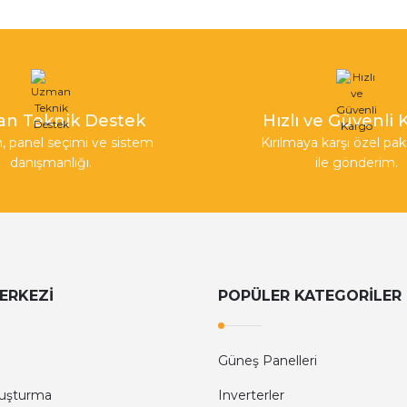
n Teknik Destek
Hızlı ve Güvenli
, panel seçimi ve sistem
Kırılmaya karşı özel p
danışmanlığı.
ile gönderim.
ERKEZİ
POPÜLER KATEGORİLER
Güneş Panelleri
luşturma
Inverterler