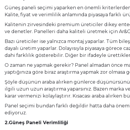
Güneş paneli seçimi yaparken en önemli kriterlerden b
Kalite, fiyat ve verimlilik anlamında piyasaya farklı ür
Kalitenin zirvesindeki premium üreticiler dikey ente
ve denetler. Panelleri daha kaliteli üretmek için Ar&
Bazı üreticiler ise yalnızca montaj yaparlar. Tüm bil
dayalı üretim yaparlar. Dolayısıyla piyasaya görece caz
dahi farklılık gösterebilir. Diğer bir ifadeyle ürettikl
O zaman ne yapmak gerekir? Panel almadan önce markası
yaptığınıza göre biraz araştırma yapmak zor olmasa g
Şöyle düşünün araba alırken günlerce düşünürsünüz. Zi
ilgili uzun uzun araştırma yaparsınız. Bazen marka ve
karar vermenizi kolaylaştırır. Kısacası araba alırken 
Panel seçimi bundan farklı değildir hatta daha öneml
ediyoruz.
2.Güneş Paneli Verimliliği