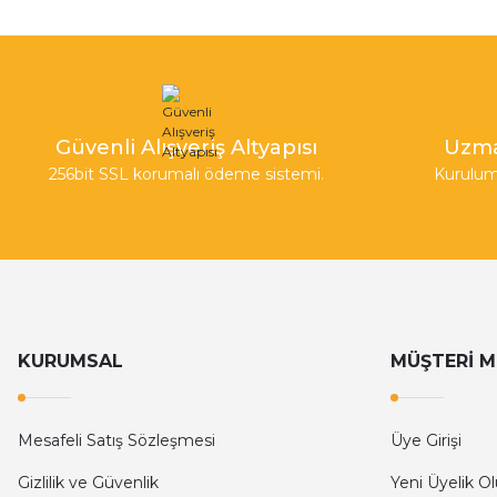
Güvenli Alışveriş Altyapısı
Uzma
256bit SSL korumalı ödeme sistemi.
Kurulum
KURUMSAL
MÜŞTERİ M
Mesafeli Satış Sözleşmesi
Üye Girişi
Gizlilik ve Güvenlik
Yeni Üyelik O