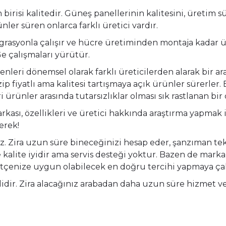
irisi kalitedir. Güneş panellerinin kalitesini, üretim s
ünler süren onlarca farklı üretici vardır.
grasyonla çalışır ve hücre üretiminden montaja kadar ü
Ge çalışmaları yürütür.
eşenleri dönemsel olarak farklı üreticilerden alarak bir
ip fiyatlı ama kalitesi tartışmaya açık ürünler sürerler.
eri ürünler arasında tutarsızlıklar olması sık rastlanan b
, özellikleri ve üretici hakkında araştırma yapmak işin
erek!
ra uzun süre bineceğinizi hesap eder, şanzıman teknoloj
 kalite iyidir ama servis desteği yoktur. Bazen de mark
bütçenize uygun olabilecek en doğru tercihi yapmaya çalı
idir. Zira alacağınız arabadan daha uzun süre hizmet v