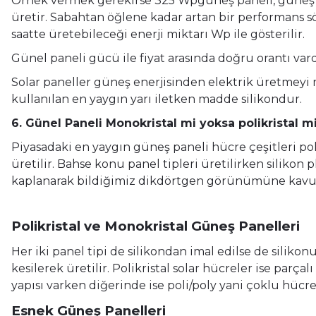
Örnek vermek gerekirse 325 Wpgüneş paneli, güneş ış
üretir. Sabahtan öğlene kadar artan bir performans 
saatte üretebileceği enerji miktarı Wp ile gösterilir.
Günel paneli gücü ile fiyat arasında doğru orantı vardı
Solar paneller güneş enerjisinden elektrik üretmeyi
kullanılan en yaygın yarı iletken madde silikondur.
6. Günel Paneli Monokristal mi yoksa polikristal m
Piyasadaki en yaygın güneş paneli hücre çeşitleri pol
üretilir. Bahse konu panel tipleri üretilirken silikon
kaplanarak bildiğimiz dikdörtgen görünümüne kavu
Polikristal ve Monokristal Güneş Panelleri
Her iki panel tipi de silikondan imal edilse de silik
kesilerek üretilir. Polikristal solar hücreler ise parça
yapısı varken diğerinde ise poli/poly yani çoklu hücr
Esnek Güneş Panelleri