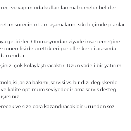
üreci ve yapımında kullanılan malzemeler belirler.
retim sürecinin tüm aşamalarını sıkı biçimde planlar
 araya getirirler. Otomasyondan ziyade insan emeğine
 En önemlisi de ürettikleri paneller kendi arasında
ir durumdur.
izi çok kolaylaştıracaktır. Uzun vadeli bir yatırım
isi, arıza bakımı, servisi vs. bir dizi değişkenle
a ve kalite optimum seviyededir ama servis desteği
şırsınız.
erecek ve size para kazandıracak bir üründen söz