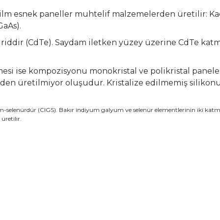
film esnek paneller muhtelif malzemelerden üretilir: Ka
aAs).
riddir (CdTe). Saydam iletken yüzey üzerine CdTe katm
esi ise kompozisyonu monokristal ve polikristal panele 
eden üretilmiyor oluşudur. Kristalize edilmemiş silikon
-selenürdür (CIGS). Bakır indiyum galyum ve selenür elementlerinin iki katman
retilir.