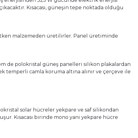
ş enerjisinden 325 W gücünde elektrik enerjisi
çıkacaktır. Kısacası, güneşin tepe noktada olduğu
etken malzemeden üretilirler. Panel üretiminde
em de polokristal güneş panelleri silikon plakalardan
rek temperli camla koruma altına alınır ve çerçeve ile
kristal solar hücreler yekpare ve saf silikondan
le oluşur. Kısacası birinde mono yani yekpare hücre