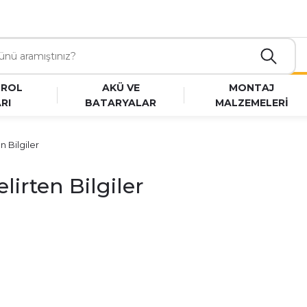
TROL
AKÜ VE
MONTAJ
RI
BATARYALAR
MALZEMELERİ
n Bilgiler
lirten Bilgiler