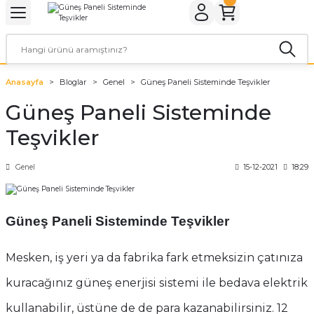
Geri Dön
Geri Dön
Geri Dön
Geri Dön
Geri Dön
Geri Dön
ER
ROL CİHAZLARI
TARYALAR
ALZEMELERİ
LARI
KETLER
Anasayfa
Bloglar
Genel
Güneş Paneli Sisteminde Teşvikler
rler
arı
aları
leri
Güneş Paneli Sisteminde
rler
ol Cihazları
 Evi Paketleri
Teşvikler
rler
ol Cihazları
 Kaynakları
a Paketleri
Genel
15-12-2021
18:29
ar
r Paketler
Güneş Paneli Sisteminde Teşvikler
r Panoları
aratları
tleri
Mesken, iş yeri ya da fabrika fark etmeksizin çatınıza
kuracağınız güneş enerjisi sistemi ile bedava elektrik
kullanabilir, üstüne de de para kazanabilirsiniz. 12