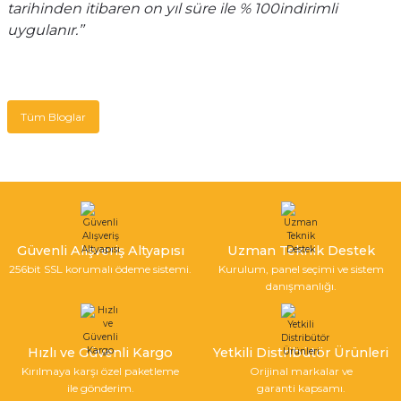
tarihinden itibaren on yıl süre ile % 100indirimli
uygulanır.’’
Tüm Bloglar
Güvenli Alışveriş Altyapısı
Uzman Teknik Destek
256bit SSL korumalı ödeme sistemi.
Kurulum, panel seçimi ve sistem
danışmanlığı.
Hızlı ve Güvenli Kargo
Yetkili Distribütör Ürünleri
Kırılmaya karşı özel paketleme
Orijinal markalar ve
ile gönderim.
garanti kapsamı.