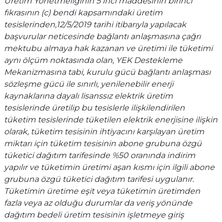
Üretim Yönetmeliğinin 5 inci maddesinin birinci
fıkrasının (c) bendi kapsamındaki üretim
tesislerinden,12/5/2019 tarihi itibarıyla yapılacak
başvurular neticesinde bağlantı anlaşmasına çağrı
mektubu almaya hak kazanan ve üretimi ile tüketimi
aynı ölçüm noktasında olan, YEK Destekleme
Mekanizmasına tabi, kurulu gücü bağlantı anlaşması
sözleşme gücü ile sınırlı, yenilenebilir enerji
kaynaklarına dayalı lisanssız elektrik üretim
tesislerinde üretilip bu tesislerle ilişkilendirilen
tüketim tesislerinde tüketilen elektrik enerjisine ilişkin
olarak, tüketim tesisinin ihtiyacını karşılayan üretim
miktarı için tüketim tesisinin abone grubuna özgü
tüketici dağıtım tarifesinde %50 oranında indirim
yapılır ve tüketimin üretimi aşan kısmı için ilgili abone
grubuna özgü tüketici dağıtım tarifesi uygulanır.
Tüketimin üretime eşit veya tüketimin üretimden
fazla veya az olduğu durumlar da veriş yönünde
dağıtım bedeli üretim tesisinin işletmeye giriş