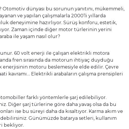
r mi? Otomotiv dünyası bu sorunun yanıtını, mükemmeli,
dayanan ve yapılan çalışmalarla 2000’li yıllarda
uluk deneyimine hazırlıyor. Sürüş konforu, estetik,
aşıyor. Zaman içinde diğer motor türlerinin yerini
araba ile yaşam nasıl olur?
nur. 60 volt enerji ile çalışan elektrikli motora
zamanda fren sırasında da motorun ihtiyaç duyduğu
k enerjisinin motoru beslemesiyle elde edilir. Çevre
ati kavramı… Elektrikli arabaların çalışma prensipleri
omobiller farklı yöntemlerle şarj edilebiliyor.
iniz. Diğer şarj türlerine göre daha yavaş olsa da bu
yonları ise bu süreyi daha da kısaltıyor. Karma akım ve
 edebilirsiniz. Günümüzde batarya setleri, kullanım
i bekliyor.