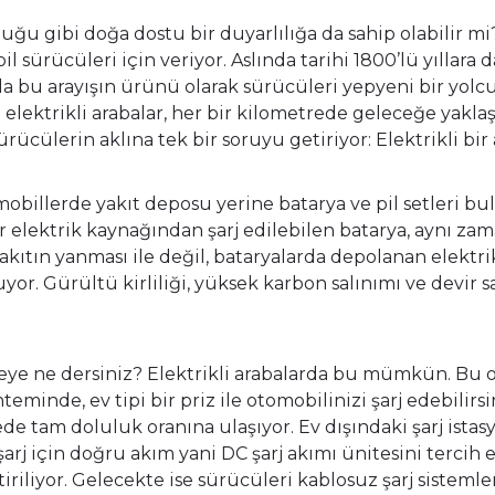
nduğu gibi doğa dostu bir duyarlılığa da sahip olabili
 sürücüleri için veriyor. Aslında tarihi 1800’lü yıllara 
da bu arayışın ürünü olarak sürücüleri yepyeni bir yolc
le elektrikli arabalar, her bir kilometrede geleceğe yakl
ücülerin aklına tek bir soruyu getiriyor: Elektrikli bir 
obillerde yakıt deposu yerine batarya ve pil setleri bulu
bir elektrik kaynağından şarj edilebilen batarya, aynı 
yakıtın yanması ile değil, bataryalarda depolanan elektri
r. Gürültü kirliliği, yüksek karbon salınımı ve devir sa
meye ne dersiniz? Elektrikli arabalarda bu mümkün. Bu ot
teminde, ev tipi bir priz ile otomobilinizi şarj edebilirs
ede tam doluluk oranına ulaşıyor. Ev dışındaki şarj istas
şarj için doğru akım yani DC şarj akımı ünitesini tercih
tiriliyor. Gelecekte ise sürücüleri kablosuz şarj sistemler