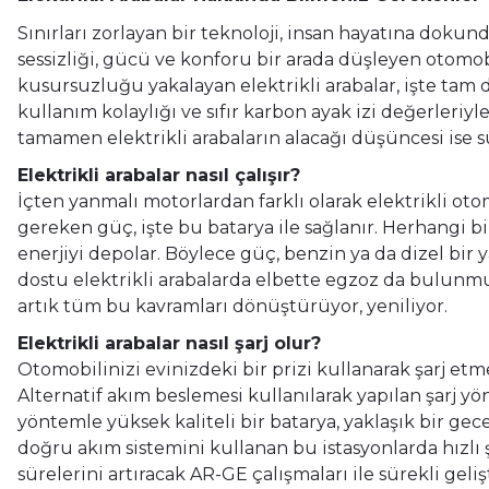
Sınırları zorlayan bir teknoloji, insan hayatına doku
sessizliği, gücü ve konforu bir arada düşleyen otomobil
kusursuzluğu yakalayan elektrikli arabalar, işte tam 
kullanım kolaylığı ve sıfır karbon ayak izi değerleriy
tamamen elektrikli arabaların alacağı düşüncesi ise sür
Elektrikli arabalar nasıl çalışır?
İçten yanmalı motorlardan farklı olarak elektrikli otom
gereken güç, işte bu batarya ile sağlanır. Herhangi 
enerjiyi depolar. Böylece güç, benzin ya da dizel bir 
dostu elektrikli arabalarda elbette egzoz da bulunmuyo
artık tüm bu kavramları dönüştürüyor, yeniliyor.
Elektrikli arabalar nasıl şarj olur?
Otomobilinizi evinizdeki bir prizi kullanarak şarj et
Alternatif akım beslemesi kullanılarak yapılan şarj yön
yöntemle yüksek kaliteli bir batarya, yaklaşık bir gec
doğru akım sistemini kullanan bu istasyonlarda hızlı 
sürelerini artıracak AR-GE çalışmaları ile sürekli geliş