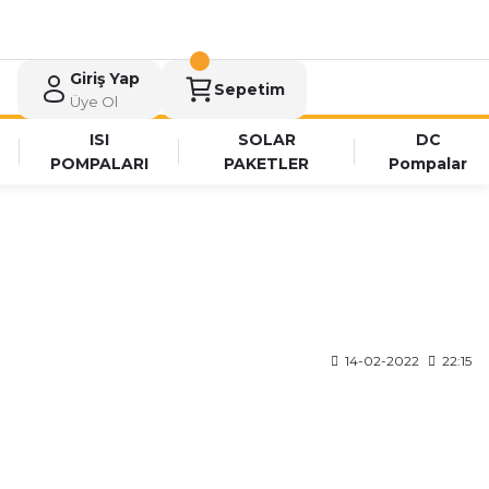
Giriş Yap
Sepetim
Üye Ol
ISI
SOLAR
DC
POMPALARI
PAKETLER
Pompalar
14-02-2022
22:15