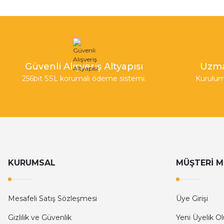
Güvenli Alışveriş Altyapısı
Uzma
256bit SSL korumalı ödeme sistemi.
Kurulum
KURUMSAL
MÜŞTERİ M
Mesafeli Satış Sözleşmesi
Üye Girişi
Gizlilik ve Güvenlik
Yeni Üyelik O