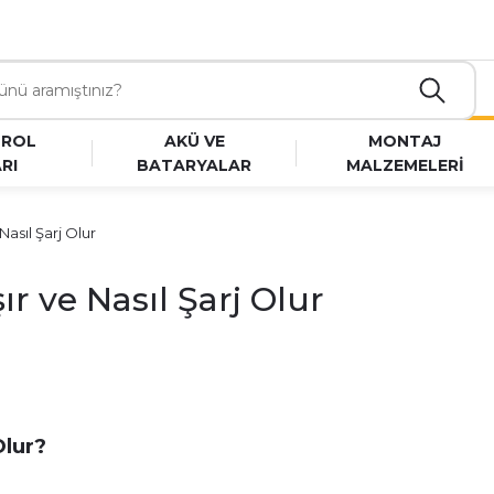
TROL
AKÜ VE
MONTAJ
RI
BATARYALAR
MALZEMELERİ
 Nasıl Şarj Olur
şır ve Nasıl Şarj Olur
Olur?