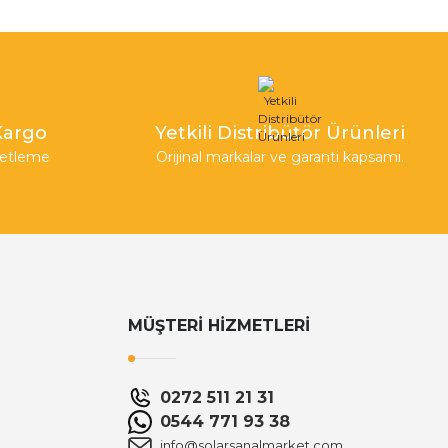
 Kargo
Yetkili Distribütör Ürünleri
aketleme
Orijinal markalar ve garanti kapsamı.
MÜŞTERİ HİZMETLERİ
0272 511 21 31
0544 771 93 38
info@solarsanalmarket.com