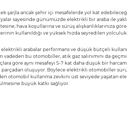
ek şarjla ancak şehir içi mesafelerde yol kat edebileceği
ataryalar sayesinde günümüzde elektrikli bir araba ile ya
tesine, hava koşullarına ve sürüş alışkanlıklarınıza gö
lerinin kullanıldığı ve yüksek hızda seyredilen yolculukl
l elektrikli arabalar performans ve düşük bütçeli kullan
nım vadeden bu otomobiller, atık gaz salınımını da geçmiş
 araçlara göre aynı mesafeyi 5-7 kat daha düşük bir harcam
i parçadan oluşuyor. Böylece elektrikli otomobiller sür
n otomobil kullanma zevkini üst seviyede yaşatan elektr
ülmesine büyük katkı sağlıyor.