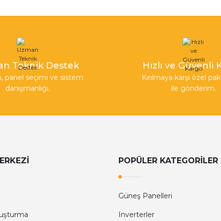
n Teknik Destek
Hızlı ve Güvenli
, panel seçimi ve sistem
Kırılmaya karşı özel p
danışmanlığı.
ile gönderim.
ERKEZİ
POPÜLER KATEGORİLER
Güneş Panelleri
luşturma
Inverterler